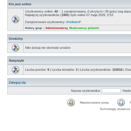
Kto jest online
Użytkownicy online:
40
:: 1 zarejestrowany, 0 ukrytych i 39 gości (wg dany
Najwięcej użytkowników (
1993
) było online 07 maja 2026, 5:53
Zarejestrowani użytkownicy:
ArielbiamP
Kolory grup ::
Administratorzy
,
Moderatorzy globalni
Urodziny
Nikt dzisiaj nie obchodzi urodzin
Statystyki
Liczba postów:
9
| Liczba tematów:
3
| Liczba użytkowników:
110016
| Ost
Zaloguj się
Nazwa użytkownika:
Hasło
Nieprzeczytane posty
Technologię dostarcza