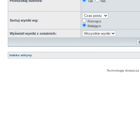
Przeszukaj subfora:
Tak
Nie
Sortuj wyniki wg:
Rosnąco
Malejąco
Wyświetl wyniki z ostatnich:
Indeks witryny
Technologię dostarcza