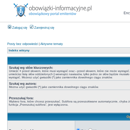
Enc
Zaloguj się
Zarejestruj się
Posty bez odpowiedzi
|
Aktywne tematy
Indeks witryny
Szukaj wg słów kluczowych:
Umieść
+
przed słowem, które musi wystąpić oraz
-
przed słowem, które nie może wystąpić. 
umieścisz listę słów oddzielonych
|
wewnątrz nawiasów, tylko jedno ze słów będzie musiało
wystąpić. Możesz użyć gwiazdki (*) jako zamiennika dowolnego ciągu znaków.
Szukaj wg autora:
Można użyć gwiazdki (*) jako zamiennika dowolnego ciągu znaków.
Przeszukaj fora:
Wybierz fora, które chcesz przeszukać. Subfora są przeszukiwane automatycznie, chyba 
funkcja „Przeszukuj subfora”, jest wyłączona.
Op