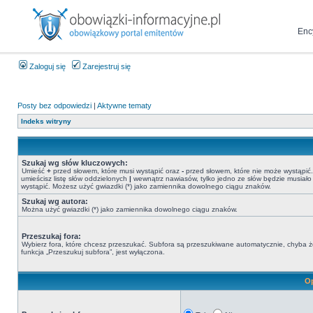
Enc
Zaloguj się
Zarejestruj się
Posty bez odpowiedzi
|
Aktywne tematy
Indeks witryny
Szukaj wg słów kluczowych:
Umieść
+
przed słowem, które musi wystąpić oraz
-
przed słowem, które nie może wystąpić. 
umieścisz listę słów oddzielonych
|
wewnątrz nawiasów, tylko jedno ze słów będzie musiało
wystąpić. Możesz użyć gwiazdki (*) jako zamiennika dowolnego ciągu znaków.
Szukaj wg autora:
Można użyć gwiazdki (*) jako zamiennika dowolnego ciągu znaków.
Przeszukaj fora:
Wybierz fora, które chcesz przeszukać. Subfora są przeszukiwane automatycznie, chyba 
funkcja „Przeszukuj subfora”, jest wyłączona.
Op