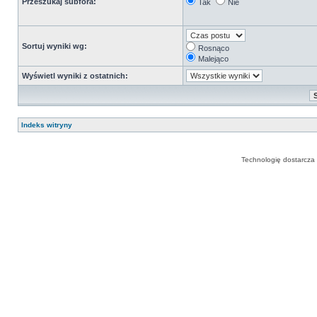
Przeszukaj subfora:
Tak
Nie
Sortuj wyniki wg:
Rosnąco
Malejąco
Wyświetl wyniki z ostatnich:
Indeks witryny
Technologię dostarcza