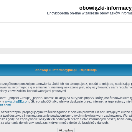
obowiązki-informacy
Encyklopedia on-line w zakresie obowiązków informa
obowiązki-informacyjne.pl - Rejestracja
zczególnione poniżej postanowienia. Jeśli ich nie akceptujesz, opuść to miejsce, naciskając 
ienia, informując cię o zmianach, niemniej wskazane jest, aby użytkownicy sami regularnie 
zmiany ze wszelkimi konsekwencjami prawnymi.
com”, „phpBB Group”, „phpBB Teams” działają na skrypcie phpBB, który jest środowiskiem typu
rony
www.phpBB.com
. Skrypt phpBB tylko ułatwia dyskusje przez internet, a jego autorzy n
BB.com/
.
, oszczerczym, propagującym treści niezgodne z polskim prawem lub naruszającym cudze p
, a twój dostawca internetu zostanie powiadomiony o twoim niewłaściwym zachowaniu. Wyraża
asz zgodę na zapisywanie wszystkich podanych przez ciebie informacji w naszej bazie dany
ci za włamania do witryny, podczas których może dojść do kradzieży danych.