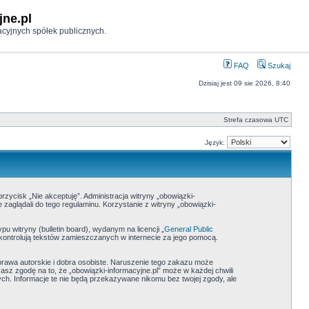
jne.pl
cyjnych spółek publicznych.
FAQ
Szukaj
Dzisiaj jest 09 sie 2026, 8:40
Strefa czasowa UTC
Język:
przycisk „Nie akceptuję”. Administracja witryny „obowiązki-
zaglądali do tego regulaminu. Korzystanie z witryny „obowiązki-
 witryny (bulletin board), wydanym na licencji „
General Public
ie kontrolują tekstów zamieszczanych w internecie za jego pomocą.
rawa autorskie i dobra osobiste. Naruszenie tego zakazu może
sz zgodę na to, że „obowiązki-informacyjne.pl” może w każdej chwili
ch. Informacje te nie będą przekazywane nikomu bez twojej zgody, ale