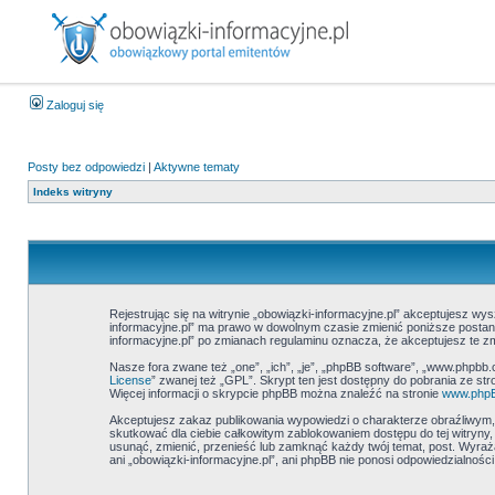
Zaloguj się
Posty bez odpowiedzi
|
Aktywne tematy
Indeks witryny
Rejestrując się na witrynie „obowiązki-informacyjne.pl” akceptujesz wys
informacyjne.pl” ma prawo w dowolnym czasie zmienić poniższe postanow
informacyjne.pl” po zmianach regulaminu oznacza, że akceptujesz te 
Nasze fora zwane też „one”, „ich”, „je”, „phpBB software”, „www.phpbb.
License
” zwanej też „GPL”. Skrypt ten jest dostępny do pobrania ze st
Więcej informacji o skrypcie phpBB można znaleźć na stronie
www.php
Akceptujesz zakaz publikowania wypowiedzi o charakterze obraźliwym
skutkować dla ciebie całkowitym zablokowaniem dostępu do tej witryny
usunąć, zmienić, przenieść lub zamknąć każdy twój temat, post. Wyraż
ani „obowiązki-informacyjne.pl”, ani phpBB nie ponosi odpowiedzialnoś